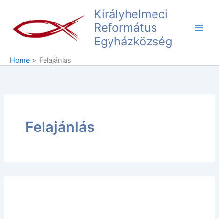
Skip
Main
Királyhelmeci
to
Református
Men
content
Egyházközség
Home
Felajánlás
Felajánlás