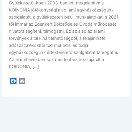
Gyülekezetünkben 2003-ban lett megalapítva a
KOINONIA jótékonysági alap, ami egyházközségünk
szolgálatát, a gyülekezeten belüli munkálatokat, s 2021-
től immár az Édenkert Bölcsőde és Óvoda működését
hívatott segíteni, támogatni. Ez az alap az állami
törvények által kínált lehetőségből, a felajánlható
adószázalékokból tud működni és tudja
egyházközségünk értékteremtő szolgálatát támogatni.
Az elmúlt években sok mindenhez hozzájárult a
KOINONIA, […]
F
E
a
m
c
a
e
i
b
l
o
o
k