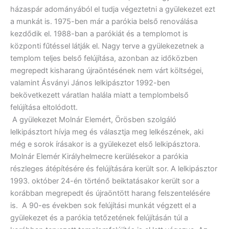
házaspár adományából el tudja végeztetni a gyülekezet ezt
a munkát is. 1975-ben már a parókia belső renoválása
kezdődik el. 1988-ban a parókiát és a templomot is
központi fűtéssel látják el. Nagy terve a gyülekezetnek a
templom teljes belső felújítása, azonban az időközben
megrepedt kisharang újraöntésének nem várt költségei,
valamint Ásványi János lelkipásztor 1992-ben
bekövetkezett váratlan halála miatt a templombelső
felújítása eltolódott.
A gyülekezet Molnár Elemért, Örösben szolgáló
lelkipásztort hívja meg és választja meg lelkészének, aki
még e sorok írásakor is a gyülekezet első lelkipásztora.
Molnár Elemér Királyhelmecre kerülésekor a parókia
részleges átépítésére és felújítására került sor. A lelkipásztor
1993. október 24-én történő beiktatásakor került sor a
korábban megrepedt és újraöntött harang felszentelésére
is. A 90-es években sok felújítási munkát végzett el a
gyülekezet és a parókia tetőzetének felújításán túl a