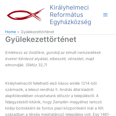
Skip
Main
Királyhelmeci
to
Református
Men
content
Egyházközség
Home
Gyülekezettörténet
Gyülekezettörténet
Emlékezz az ősidőkre, gondolj az elmúlt nemzedékek
éveire! Kérdezd atyádat, elbeszéli, véneidet, majd
elmondják. (5Móz 32,7)
Királyhelmecről fellelhető első írásos emlék 1214-ből
származik, a leleszi rendház II. András által kiadott
alapítólevelében olvashatunk először a településről. A
feljegyzésből kitűnik, hogy Zemplén-megyéhez tartozó
királyi bortokként és fontos piaci központként már a XIII.
században a térség meghatározó települése volt. Egy 1461-