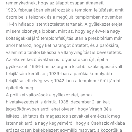
reménykednek, hogy az állapot csupán átmeneti.
1923. februárjában elhatározzák a templom felújítását, amit
őszre be is fejeznek és a megújult templomban november
11-én hálaadó istentiszteletet tartanak. A gyülekezet erejét
mi sem bizonyítja jobban, mint az, hogy egy évvel a nagy
költségekkel járó templomfelújítás után a presbitérium már
arról határoz, hogy két harangot öntettet, és a parókiára,
valamint a tanítói lakásba a villanyvilágítást is bevezettetik.
Az elkövetkező években is folyamatosan újít, épít a
gyülekezet: 1936-ban az orgona kisebb, szükségessé vált
felújítására került sor; 1939-ban a parókia komolyabb
felújítása lett elvégezve; 1942-ben a templom körüli járdát
építették meg.
A politikai változások a gyülekezetet, annak
hivatalvezetését is érintik. 1938. december 2-án kelt
jegyzőkönyvben arról lehet olvasni, hogy Virágh Béla
lelkész „áhítatos és magasztos szavakkal emlékszik meg
Istennek arról a nagy kegyelméről, hogy a Csehszlovákiába
erőszakosan bekebelezett egymillió magyart, s közöttük a