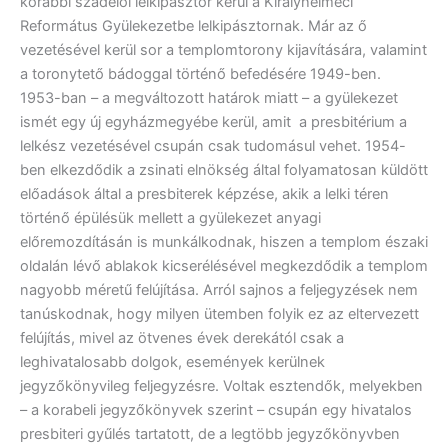
korábbi szádelői lelkipásztor kerül a Királyhelmeci
Református Gyülekezetbe lelkipásztornak. Már az ő
vezetésével kerül sor a templomtorony kijavítására, valamint
a toronytető bádoggal történő befedésére 1949-ben.
1953-ban – a megváltozott határok miatt – a gyülekezet
ismét egy új egyházmegyébe kerül, amit a presbitérium a
lelkész vezetésével csupán csak tudomásul vehet. 1954-
ben elkezdődik a zsinati elnökség által folyamatosan küldött
előadások által a presbiterek képzése, akik a lelki téren
történő épülésük mellett a gyülekezet anyagi
előremozdításán is munkálkodnak, hiszen a templom északi
oldalán lévő ablakok kicserélésével megkezdődik a templom
nagyobb méretű felújítása. Arról sajnos a feljegyzések nem
tanúskodnak, hogy milyen ütemben folyik ez az eltervezett
felújítás, mivel az ötvenes évek derekától csak a
leghivatalosabb dolgok, események kerülnek
jegyzőkönyvileg feljegyzésre. Voltak esztendők, melyekben
– a korabeli jegyzőkönyvek szerint – csupán egy hivatalos
presbiteri gyűlés tartatott, de a legtöbb jegyzőkönyvben