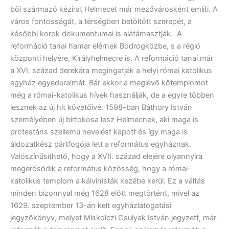
ből származó kézirat Helmecet már mezővárosként említi. A
város fontosságát, a térségben betöltött szerepét, a
későbbi korok dokumentumai is alátámasztják. A
reformáció tanai hamar elérnek Bodrogközbe, s a régió
központi helyére, Királyhelmecre is. A reformáció tanai már
a XVI. század derekára megingatják a helyi római katolikus
egyház egyeduralmát. Bár ekkor a meglévő kőtemplomot
még a római-katolikus hívek használják, de a egyre többen
lesznek az új hit követőivé. 1598-ban Báthory István
személyében új birtokosa lesz Helmecnek, aki maga is
protestáns szellemű nevelést kapott és így maga is
áldozatkész pártfogója lett a református egyháznak.
Valószínűsíthető, hogy a XVII. század elejére olyannyira
megerősödik a református közösség, hogy a római-
katolikus templom a kálvinisták kezébe kerül. Ez a váltás
minden bizonnyal még 1628 előtt megtörtént, mivel az
1629. szeptember 13-án kelt egyházlátogatási
jegyzőkönyv, melyet Miskolczi Csulyak István jegyzett, már