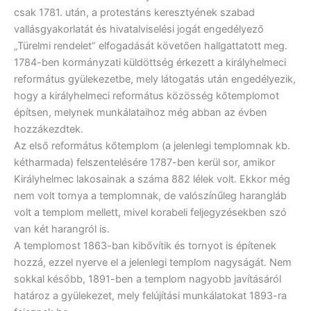
csak 1781. után, a protestáns keresztyének szabad
vallásgyakorlatát és hivatalviselési jogát engedélyező
„Türelmi rendelet” elfogadását követően hallgattatott meg.
1784-ben kormányzati küldöttség érkezett a királyhelmeci
református gyülekezetbe, mely látogatás után engedélyezik,
hogy a királyhelmeci református közösség kőtemplomot
építsen, melynek munkálataihoz még abban az évben
hozzákezdtek.
Az első református kőtemplom (a jelenlegi templomnak kb.
kétharmada) felszentelésére 1787-ben kerül sor, amikor
Királyhelmec lakosainak a száma 882 lélek volt. Ekkor még
nem volt tornya a templomnak, de valószínűleg harangláb
volt a templom mellett, mivel korabeli feljegyzésekben szó
van két harangról is.
A templomost 1863-ban kibővítik és tornyot is építenek
hozzá, ezzel nyerve el a jelenlegi templom nagyságát. Nem
sokkal később, 1891-ben a templom nagyobb javításáról
határoz a gyülekezet, mely felújítási munkálatokat 1893-ra