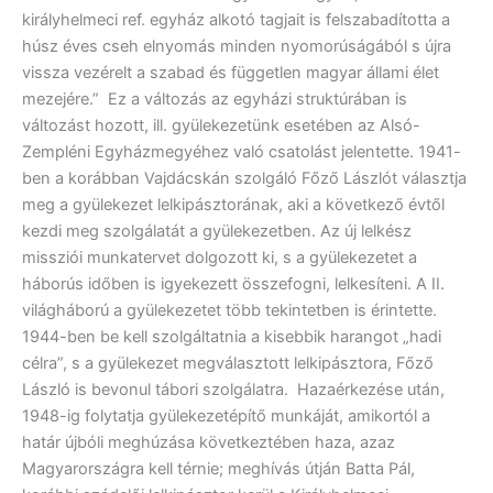
királyhelmeci ref. egyház alkotó tagjait is felszabadította a
húsz éves cseh elnyomás minden nyomorúságából s újra
vissza vezérelt a szabad és független magyar állami élet
mezejére.” Ez a változás az egyházi struktúrában is
változást hozott, ill. gyülekezetünk esetében az Alsó-
Zempléni Egyházmegyéhez való csatolást jelentette. 1941-
ben a korábban Vajdácskán szolgáló Főző Lászlót választja
meg a gyülekezet lelkipásztorának, aki a következő évtől
kezdi meg szolgálatát a gyülekezetben. Az új lelkész
missziói munkatervet dolgozott ki, s a gyülekezetet a
háborús időben is igyekezett összefogni, lelkesíteni. A II.
világháború a gyülekezetet több tekintetben is érintette.
1944-ben be kell szolgáltatnia a kisebbik harangot „hadi
célra”, s a gyülekezet megválasztott lelkipásztora, Főző
László is bevonul tábori szolgálatra. Hazaérkezése után,
1948-ig folytatja gyülekezetépítő munkáját, amikortól a
határ újbóli meghúzása következtében haza, azaz
Magyarországra kell térnie; meghívás útján Batta Pál,