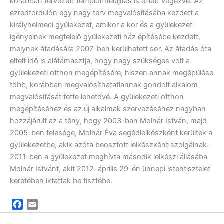
korábban tervezett templomfelújítás is el lett végezve. Az
ezredfordulón egy nagy terv megvalósításába kezdett a
királyhelmeci gyülekezet, amikor a kor és a gyülekezet
igényeinek megfelelő gyülekezeti ház építésébe kezdett,
melynek átadására 2007-ben kerülhetett sor. Az átadás óta
eltelt idő is alátámasztja, hogy nagy szükséges volt a
gyülekezeti otthon megépítésére, hiszen annak megépülése
több, korábban megvalósíthatatlannak gondolt alkalom
megvalósítását tette lehetővé. A gyülekezeti otthon
megépítéséhez és az új alkalmak szervezéséhez nagyban
hozzájárult az a tény, hogy 2003-ban Molnár István, majd
2005-ben felesége, Molnár Éva segédlelkészként kerültek a
gyülekezetbe, akik azóta beosztott lelkészként szolgálnak.
2011-ben a gyülekezet meghívta második lelkészi állásába
Molnár Istvánt, akit 2012. április 29-én ünnepi istentisztelet
keretében iktattak be tisztébe.
F
E
a
m