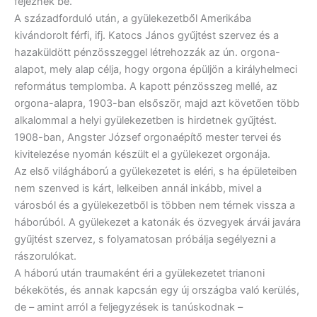
fejeznek be.
A századforduló után, a gyülekezetből Amerikába
kivándorolt férfi, ifj. Katocs János gyűjtést szervez és a
hazaküldött pénzösszeggel létrehozzák az ún. orgona-
alapot, mely alap célja, hogy orgona épüljön a királyhelmeci
református templomba. A kapott pénzösszeg mellé, az
orgona-alapra, 1903-ban elsőször, majd azt követően több
alkalommal a helyi gyülekezetben is hirdetnek gyűjtést.
1908-ban, Angster József orgonaépítő mester tervei és
kivitelezése nyomán készült el a gyülekezet orgonája.
Az első világháború a gyülekezetet is eléri, s ha épületeiben
nem szenved is kárt, lelkeiben annál inkább, mivel a
városból és a gyülekezetből is többen nem térnek vissza a
háborúból. A gyülekezet a katonák és özvegyek árvái javára
gyűjtést szervez, s folyamatosan próbálja segélyezni a
rászorulókat.
A háború után traumaként éri a gyülekezetet trianoni
békekötés, és annak kapcsán egy új országba való kerülés,
de – amint arról a feljegyzések is tanúskodnak –