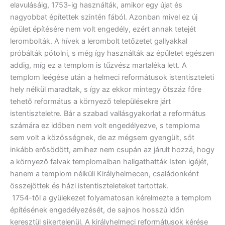
elavulásáig, 1753-ig használták, amikor egy újat és
nagyobbat építettek szintén fából. Azonban mivel ez új
épület építésére nem volt engedély, ezért annak tetejét
lerombolták. A hívek a lerombolt tetőzetet gallyakkal
próbálták pótolni, s még így használták az épületet egészen
addig, míg ez a templom is tűzvész martaléka lett. A
templom leégése után a helmeci reformátusok istentiszteleti
hely nélkül maradtak, s így az ekkor mintegy ötszáz főre
tehető református a környező településekre járt
istentiszteletre. Bár a szabad vallásgyakorlat a református
számára ez időben nem volt engedélyezve, s temploma
sem volt a közösségnek, de az mégsem gyengült, sőt
inkább erősödött, amihez nem csupán az járult hozzá, hogy
a környező falvak templomaiban hallgathatták Isten igéjét,
hanem a templom nélküli Királyhelmecen, családonként
összejöttek és házi istentiszteleteket tartottak.
1754-től a gyülekezet folyamatosan kérelmezte a templom
építésének engedélyezését, de sajnos hosszú időn
keresztül sikertelenül. A királyhelmeci reformátusok kérése