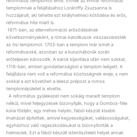
református templomot említ. Ennek az immár református
templomnak a felújításához Lorántffy Zsuzsanna is
hozzájárult, aki tehette ezt királyhelmeci kötődése és erős,
református hite miatt is.
1671-ben, az ellenreformáció erősödésének
következményeként, a római-katolikusok visszaszerezték
az ősi templomot. 1703-ban a templom már ismét a
reformátusoké, azonban az a kurucháborúk során
erőteljesen károsodik. A károk kijavítása után nem sokkal,
1718-ban, emberi gondatlanságból a templom leégett. A
felújításra nem volt a református közösségnek ereje, s nem
sokkal a ezt követően a leleszi prépost a romos
templomépületet is elvette.
A református gyülekezet nem sokáig maradt templom
nélkül, mivel feljegyzések bizonyítják, hogy a Gombos-féle
kúria földjén, egy méhes helyén, fából készült kisebb
imaházat építettek, amivel kegyességüket, vallásosságukat,
egyházhoz való ragaszkodásukat is bizonyították a
helmeciek. Ezt a fából készült istentiszteleti helyet annak