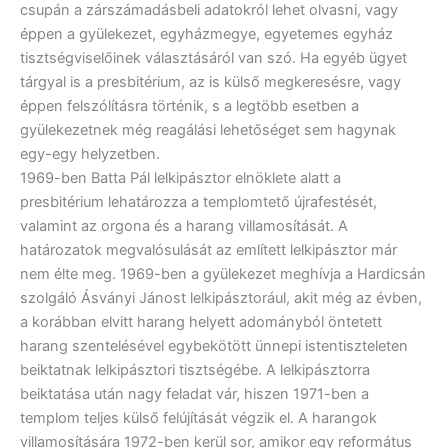
csupán a zárszámadásbeli adatokról lehet olvasni, vagy
éppen a gyülekezet, egyházmegye, egyetemes egyház
tisztségviselőinek választásáról van szó. Ha egyéb ügyet
tárgyal is a presbitérium, az is külső megkeresésre, vagy
éppen felszólításra történik, s a legtöbb esetben a
gyülekezetnek még reagálási lehetőséget sem hagynak
egy-egy helyzetben.
1969-ben Batta Pál lelkipásztor elnöklete alatt a
presbitérium lehatározza a templomtető újrafestését,
valamint az orgona és a harang villamosítását. A
határozatok megvalósulását az említett lelkipásztor már
nem élte meg. 1969-ben a gyülekezet meghívja a Hardicsán
szolgáló Ásványi Jánost lelkipásztorául, akit még az évben,
a korábban elvitt harang helyett adományból öntetett
harang szentelésével egybekötött ünnepi istentiszteleten
beiktatnak lelkipásztori tisztségébe. A lelkipásztorra
beiktatása után nagy feladat vár, hiszen 1971-ben a
templom teljes külső felújítását végzik el. A harangok
villamosítására 1972-ben kerül sor, amikor egy református