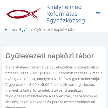
Skip
Main
Királyhelmeci
to
Református
Men
content
Egyházközség
Home
Egyéb
Gyülekezeti napközi tábor
Gyülekezeti napközi tábor
A királyhelmeci református gyülekezetben a szünidő első
hetében, azaz 2026. július 6-10. napokon rendezzük meg a
nyári gyerektábort, amelyre a 6 -12 éves gyerekeket várjuk.
A gyerekekkel 8:00 – 15:00 óra között van foglalkozás,
melynek a bibliai történetek játékos, dramatizált
feldolgozása mellett része a szórakozás, csapatverseny,
éneklés, kézműveskedés és persze az elmaradhatatlan
kincskeresés is.